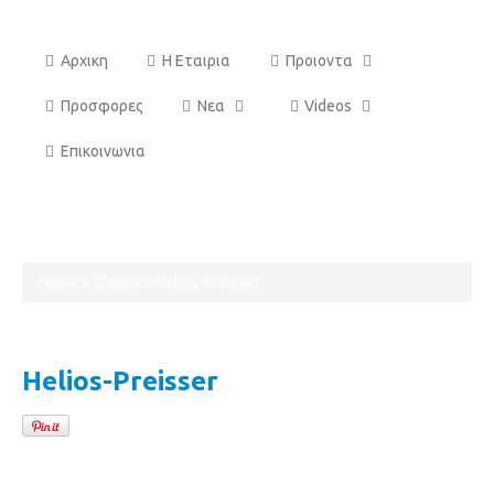
Αρχικη
Η Εταιρια
Προιοντα
Προσφορες
Νεα
Videos
Επικοινωνια
Helios-Preisser
Home
»
Clients
»
Helios-Preisser
Helios-Preisser