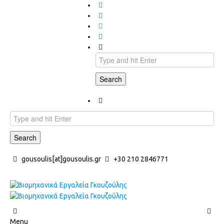
Search
Search
gousoulis[at]gousoulis.gr
+30 210 2846771
Menu