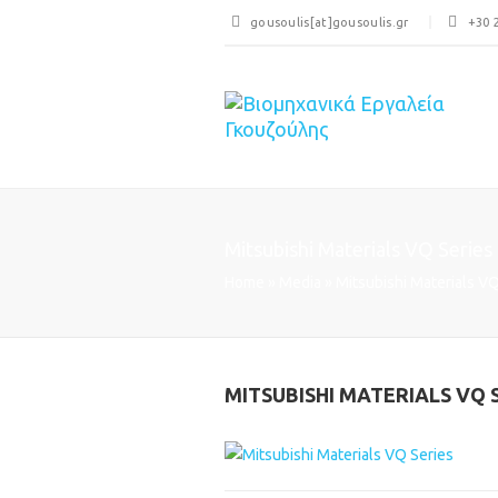
gousoulis[at]gousoulis.gr
+30 
Mitsubishi Materials VQ Series
Home
»
Media
»
Mitsubishi Materials VQ
MITSUBISHI MATERIALS VQ 