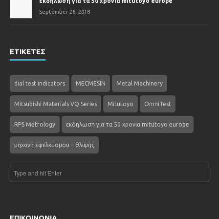
εκδηλωση για τα 50 χρονια mitutoyo europe
September 26, 2018
ΕΤΙΚΕΤΕΣ
dial test indicators
MECMESIN
Metal Machinery
Mitsubishi Materials VQ Series
Mitutoyo
OmniTest
RPS Metrology
εκδηλωση για τα 50 χρονια mitutoyo europe
μηχανη εφελκυσμου – θλιψης
ΕΠΙΚΟΙΝΩΝΙΑ