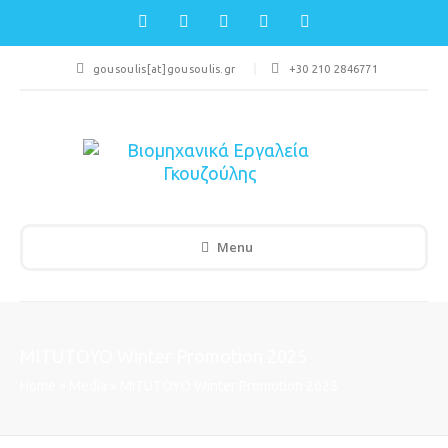
gousoulis[at]gousoulis.gr
+30 210 2846771
Menu
MITUTOYO Winter Promotion 2025
Home
»
Media
»
MITUTOYO Winter Promotion 2025