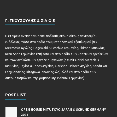
Γ. ΓΚΟΥΖΟΥΛΗΣ & ΣΙΑ Ο.Ε
Η εταιρεία αντιπροσωπεύει πολλούς ακόμη οίκους παγκοσμίου
εμβέλειας, τόσο στο πεδίο του μετρολογικού εξοπλισμού (π.χ
Mecmesin Αγγλίας, Hegewald & Peschke Γερμανίας, Shimbo Ιαπωνίας,
Kern-Sohn Γερμανίας κλπ) όσο και στο πεδίο των κοπτικών εργαλείων
και των αναλώσιμων εργαλειομηχανών (π.χ Mitsubishi Materials
Ιαπωνίας, Taylor & Jones Αγγλίας, Clarkson-Osborn Αγγλίας, Kendu και
Ferg Ισπανίας, Kitagawa Ιαπωνίας κλπ) αλλά και στο πεδίο των
αυτοματισμών και της ρομποτικής (Schunk Γερμανίας).
POST LIST
OPEN HOUSE MITUTOYO JAPAN & SCHUNK GERMANY
2024