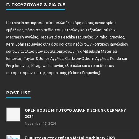
Γ. ΓΚΟΥΖΟΥΛΗΣ & ΣΙΑ Ο.Ε
Η εταιρεία αντιπροσωπεύει πολλούς ακόμη οίκους παγκοσμίου
εμβέλειας, τόσο στο πεδίο του μετρολογικού εξοπλισμού (π.χ
Mecmesin Αγγλίας, Hegewald & Peschke Γερμανίας, Shimbo Ιαπωνίας,
Kern-Sohn Γερμανίας κλπ) όσο και στο πεδίο των κοπτικών εργαλείων
και των αναλώσιμων εργαλειομηχανών (π.χ Mitsubishi Materials
Ιαπωνίας, Taylor & Jones Αγγλίας, Clarkson-Osborn Αγγλίας, Kendu και
Ferg Ισπανίας, Kitagawa Ιαπωνίας κλπ) αλλά και στο πεδίο των
αυτοματισμών και της ρομποτικής (Schunk Γερμανίας).
POST LIST
OPEN HOUSE MITUTOYO JAPAN & SCHUNK GERMANY
2024
November 17, 2024
Συμμετοχη στην εκθεση Metal Machinery 2023