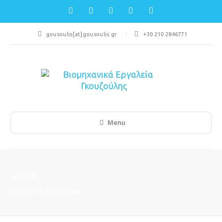
gousoulis[at]gousoulis.gr
+30 210 2846771
Menu
schunk
Home
»
Media
»
schunk