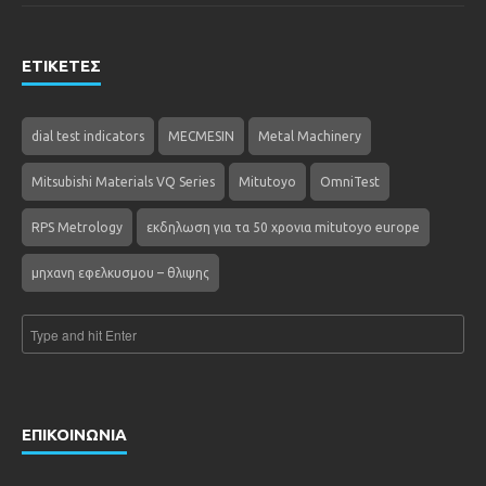
ΕΤΙΚΕΤΕΣ
dial test indicators
MECMESIN
Metal Machinery
Mitsubishi Materials VQ Series
Mitutoyo
OmniTest
RPS Metrology
εκδηλωση για τα 50 χρονια mitutoyo europe
μηχανη εφελκυσμου – θλιψης
ΕΠΙΚΟΙΝΩΝΙΑ