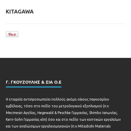
KITAGAWA
Γ. ΓΚΟΥΖΟΥΛΗΣ & ΣΙΑ Ο.Ε
Η εταιρεία αντιπροσωπεύει πολλούς ακόμη οίκους παγκοσμίου
εμβέλειας, τόσο στο πεδίο του μετρολογικού εξοπλισμού (π.χ
Mecmesin Αγγλίας, Hegewald & Peschke Γερμανίας, Shimbo Ιαπωνίας,
Kern-Sohn Γερμανίας κλπ) όσο και στο πεδίο των κοπτικών εργαλείων
και των αναλώσιμων εργαλειομηχανών (π.χ Mitsubishi Materials