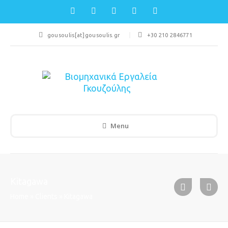
gousoulis[at]gousoulis.gr
+30 210 2846771
Menu
Kitagawa
Home
»
Clients
»
Kitagawa