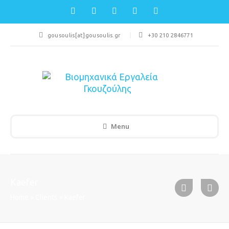
gousoulis[at]gousoulis.gr
+30 210 2846771
Menu
Kaefer
Home
»
Clients
»
Kaefer