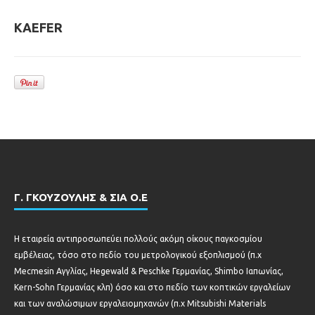
KAEFER
Γ. ΓΚΟΥΖΟΥΛΗΣ & ΣΙΑ Ο.Ε
Η εταιρεία αντιπροσωπεύει πολλούς ακόμη οίκους παγκοσμίου
εμβέλειας, τόσο στο πεδίο του μετρολογικού εξοπλισμού (π.χ
Mecmesin Αγγλίας, Hegewald & Peschke Γερμανίας, Shimbo Ιαπωνίας,
Kern-Sohn Γερμανίας κλπ) όσο και στο πεδίο των κοπτικών εργαλείων
και των αναλώσιμων εργαλειομηχανών (π.χ Mitsubishi Materials