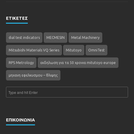
ΕΤΙΚΕΤΕΣ
dial test indicators
MECMESIN
Metal Machinery
Mitsubishi Materials VQ Series
Mitutoyo
OmniTest
RPS Metrology
εκδηλωση για τα 50 χρονια mitutoyo europe
μηχανη εφελκυσμου – θλιψης
ΕΠΙΚΟΙΝΩΝΙΑ