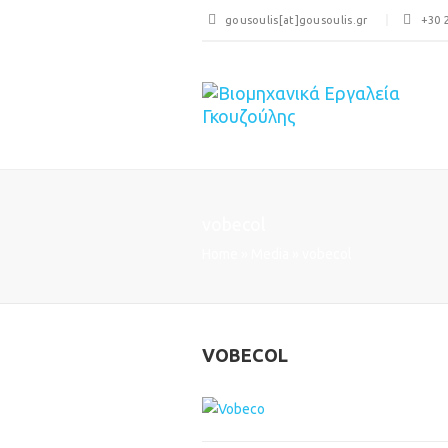
gousoulis[at]gousoulis.gr
+30 
vobecol
Home
»
Media
»
vobecol
VOBECOL