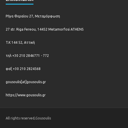
Ρήγα Φεραίου 27, Μεταμόρφωση
27 str. Riga Fereou, 14452 Metamorfosi ATHENS
T.K 144 52, Αττική
τηλ +30 210 2846771 - 772
φαξ +30 210 2824568
gousoulis[at]gousoulis.gr
https://www.gousoulis.gr
All rights reserved,Gousoulis