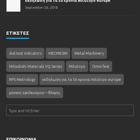
εκδηλωση για τα 50 χρονια mitutoyo europe
September 26, 2018
ΕΤΙΚΕΤΕΣ
dial test indicators
MECMESIN
Metal Machinery
Mitsubishi Materials VQ Series
Mitutoyo
OmniTest
RPS Metrology
εκδηλωση για τα 50 χρονια mitutoyo europe
μηχανη εφελκυσμου – θλιψης
ΕΠΙΚΟΙΝΩΝΙΑ