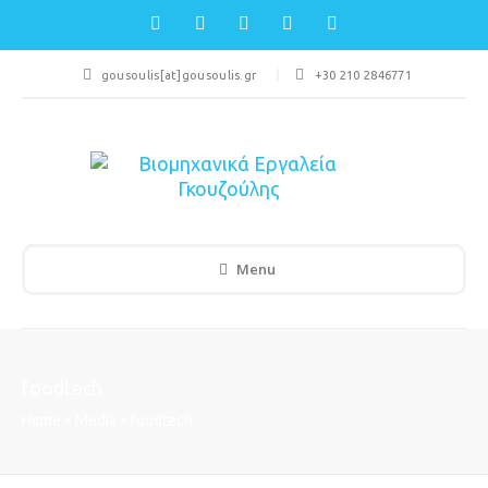
gousoulis[at]gousoulis.gr
+30 210 2846771
Menu
foodtech
Home
»
Media
»
foodtech