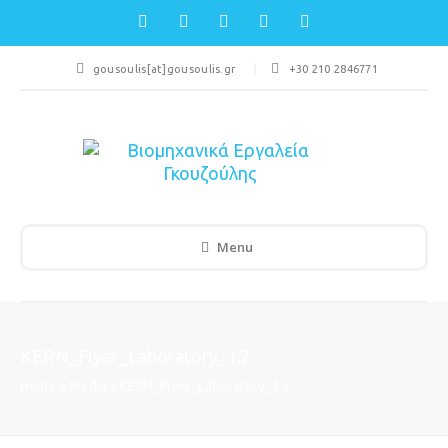
gousoulis[at]gousoulis.gr
+30 210 2846771
Menu
KERN_Flyer_Laboratory_1.2
Home
»
Media
»
KERN_Flyer_Laboratory_1.2