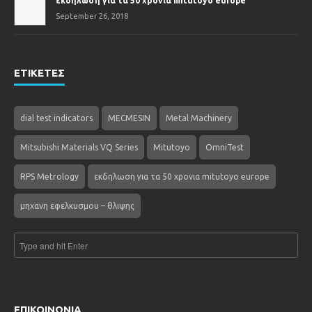
εκδηλωση για τα 50 χρονια mitutoyo europe
September 26, 2018
ΕΤΙΚΕΤΕΣ
dial test indicators
MECMESIN
Metal Machinery
Mitsubishi Materials VQ Series
Mitutoyo
OmniTest
RPS Metrology
εκδηλωση για τα 50 χρονια mitutoyo europe
μηχανη εφελκυσμου – θλιψης
ΕΠΙΚΟΙΝΩΝΙΑ