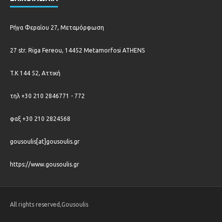
Ρήγα Φεραίου 27, Μεταμόρφωση
27 str. Riga Fereou, 14452 Metamorfosi ATHENS
T.K 144 52, Αττική
τηλ +30 210 2846771 - 772
φαξ +30 210 2824568
gousoulis[at]gousoulis.gr
https://www.gousoulis.gr
All rights reserved,Gousoulis