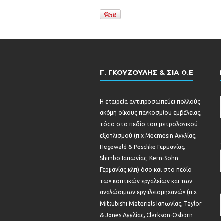
Γ. ΓΚΟΥΖΟΥΛΗΣ & ΣΙΑ Ο.Ε
Η εταιρεία αντιπροσωπεύει πολλούς
ακόμη οίκους παγκοσμίου εμβέλειας,
τόσο στο πεδίο του μετρολογικού
εξοπλισμού (π.χ Mecmesin Αγγλίας,
Hegewald & Peschke Γερμανίας,
Shimbo Ιαπωνίας, Kern-Sohn
Γερμανίας κλπ) όσο και στο πεδίο
των κοπτικών εργαλείων και των
αναλώσιμων εργαλειομηχανών (π.χ
Mitsubishi Materials Ιαπωνίας, Taylor
& Jones Αγγλίας, Clarkson-Osborn