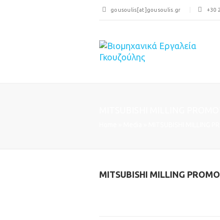
gousoulis[at]gousoulis.gr
+30 
MITSUBISHI MILLING PROMOT
Home
»
Media
»
MITSUBISHI MILLING P
MITSUBISHI MILLING PROMOT