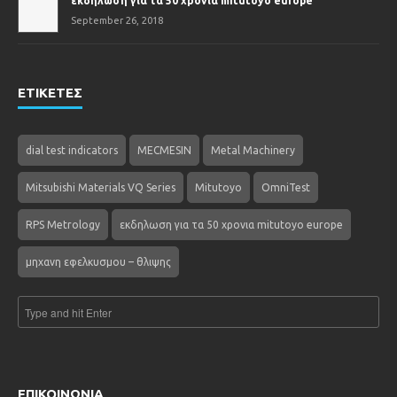
εκδηλωση για τα 50 χρονια mitutoyo europe
September 26, 2018
ΕΤΙΚΕΤΕΣ
dial test indicators
MECMESIN
Metal Machinery
Mitsubishi Materials VQ Series
Mitutoyo
OmniTest
RPS Metrology
εκδηλωση για τα 50 χρονια mitutoyo europe
μηχανη εφελκυσμου – θλιψης
ΕΠΙΚΟΙΝΩΝΙΑ