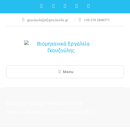
gousoulis[at]gousoulis.gr
+30 210 2846771
Menu
Mitutoyo Spring Promotion 2019
Home
»
Media
»
Mitutoyo Spring Promotion 2019