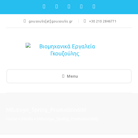
gousoulis[at]gousoulis.gr
+30 210 2846771
Menu
Mitutoyo_Spring_Promotion600
Home
»
Media
»
Mitutoyo_Spring_Promotion600