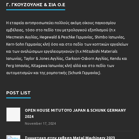
Γ. ΓΚΟΥΖΟΥΛΗΣ & ΣΙΑ Ο.Ε
Η εταιρεία αντιπροσωπεύει πολλούς ακόμη οίκους παγκοσμίου
εμβέλειας, τόσο στο πεδίο του μετρολογικού εξοπλισμού (π.χ
Mecmesin Αγγλίας, Hegewald & Peschke Γερμανίας, Shimbo Ιαπωνίας,
Kern-Sohn Γερμανίας κλπ) όσο και στο πεδίο των κοπτικών εργαλείων
και των αναλώσιμων εργαλειομηχανών (π.χ Mitsubishi Materials
Ιαπωνίας, Taylor & Jones Αγγλίας, Clarkson-Osborn Αγγλίας, Kendu και
Ferg Ισπανίας, Kitagawa Ιαπωνίας κλπ) αλλά και στο πεδίο των
αυτοματισμών και της ρομποτικής (Schunk Γερμανίας).
POST LIST
OPEN HOUSE MITUTOYO JAPAN & SCHUNK GERMANY
2024
November 17, 2024
Συμμετοχη στην εκθεση Metal Machinery 2023