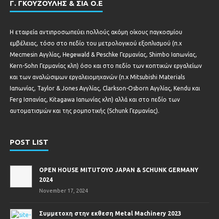
Γ. ΓΚΟΥΖΟΥΛΗΣ & ΣΙΑ Ο.Ε
Η εταιρεία αντιπροσωπεύει πολλούς ακόμη οίκους παγκοσμίου
εμβέλειας, τόσο στο πεδίο του μετρολογικού εξοπλισμού (π.χ
Mecmesin Αγγλίας, Hegewald & Peschke Γερμανίας, Shimbo Ιαπωνίας,
Kern-Sohn Γερμανίας κλπ) όσο και στο πεδίο των κοπτικών εργαλείων
και των αναλώσιμων εργαλειομηχανών (π.χ Mitsubishi Materials
Ιαπωνίας, Taylor & Jones Αγγλίας, Clarkson-Osborn Αγγλίας, Kendu και
Ferg Ισπανίας, Kitagawa Ιαπωνίας κλπ) αλλά και στο πεδίο των
αυτοματισμών και της ρομποτικής (Schunk Γερμανίας).
POST LIST
OPEN HOUSE MITUTOYO JAPAN & SCHUNK GERMANY
2024
November 17, 2024
Συμμετοχη στην εκθεση Metal Machinery 2023