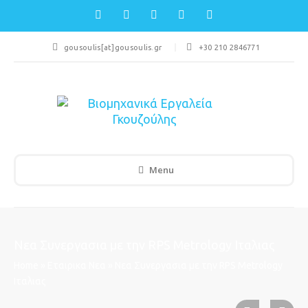
gousoulis[at]gousoulis.gr
+30 210 2846771
Menu
Νεα Συνεργασια με την RPS Metrology Ιταλιας
Home
»
Εταιρικα Νεα
»
Νεα Συνεργασια με την RPS Metrology
Ιταλιας